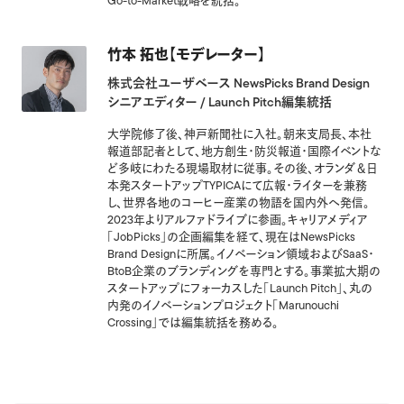
Go-to-Market戦略を統括。
竹本 拓也【モデレーター】
株式会社ユーザベース NewsPicks Brand Design
シニアエディター / Launch Pitch編集統括
大学院修了後、神戸新聞社に入社。朝来支局長、本社
報道部記者として、地方創生・防災報道・国際イベントな
ど多岐にわたる現場取材に従事。その後、オランダ＆日
本発スタートアップTYPICAにて広報・ライターを兼務
し、世界各地のコーヒー産業の物語を国内外へ発信。
2023年よりアルファドライブに参画。キャリアメディア
「JobPicks」の企画編集を経て、現在はNewsPicks
Brand Designに所属。イノベーション領域およびSaaS・
BtoB企業のブランディングを専門とする。事業拡大期の
スタートアップにフォーカスした「Launch Pitch」、丸の
内発のイノベーションプロジェクト「Marunouchi
Crossing」では編集統括を務める。