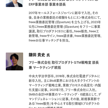
ERP事業本部 事業本部長
2017年セールスフォースジャパンに新卒で入社。その
後、自身の業務委託の経験をもとにエン株式会社にて、
freee業務委託管理 (旧pasture) を立ち上げる。2023年
12月にfreee業務委託管理 (旧pasture) をフリーに事業
譲渡。取引プロダクトCEOに着任。freee販売、freee工
数管理、freeeサイン、freee請求書、freee業務委託管理、
freeeお仕事マッチングを担当。
鎌田 貴史
氏
フリー株式会社 取引プロダクト GTM戦略室 部長
兼 マーケティング統括
中央大学法学部卒。2018年、株式会社電通デジタルに
新卒入社。 主にBtoB業界における大手クライアントの
マーケティング戦略立案、業務プロセスの高度化・内製
化支援に従事。 2021年7月、フリー株式会社に入社。
SMBの会計HR事業のマーケティング・ IS統括として、デ
マンドジェネレーションに従事。その後、新規事業群で
ある「freee販売」を中心とする取引領域5プロダクトの