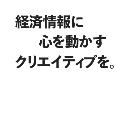
経済情報に
心を動か
す
クリ
エイ
ティ
ブを。