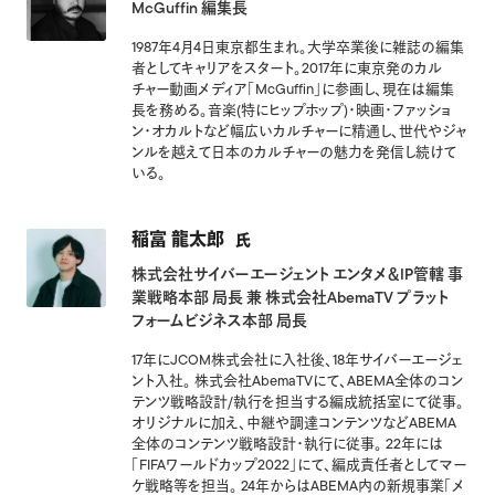
McGuffin 編集長
1987年4月4日東京都生まれ。大学卒業後に雑誌の編集
者としてキャリアをスタート。2017年に東京発のカル
チャー動画メディア「McGuffin」に参画し、現在は編集
長を務める。音楽(特にヒップホップ)・映画・ファッショ
ン・オカルトなど幅広いカルチャーに精通し、世代やジャ
ンルを越えて日本のカルチャーの魅力を発信し続けて
いる。
稲富 龍太郎
氏
株式会社サイバーエージェント エンタメ＆IP管轄 事
業戦略本部 局長 兼 株式会社AbemaTV プラット
フォームビジネス本部 局長
17年にJCOM株式会社に入社後、18年サイバーエージェ
ント入社。 株式会社AbemaTVにて、ABEMA全体のコン
テンツ戦略設計/執行を担当する編成統括室にて従事。
オリジナルに加え、中継や調達コンテンツなどABEMA
全体のコンテンツ戦略設計・執行に従事。 22年には
「FIFAワールドカップ2022」にて、編成責任者としてマー
ケ戦略等を担当。 24年からはABEMA内の新規事業「メ