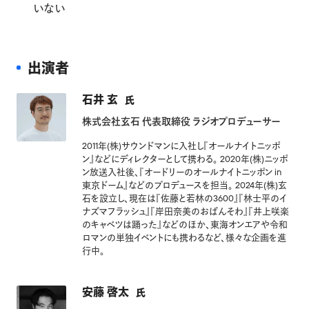
いない
出演者
石井 玄
氏
株式会社玄石 代表取締役 ラジオプロデューサー
2011年(株)サウンドマンに入社し『オールナイトニッポ
ン』などにディレクターとして携わる。 2020年(株)ニッポ
ン放送入社後、『オードリーのオールナイトニッポン in
東京ドーム』などのプロデュースを担当。 2024年(株)玄
石を設立し、現在は『佐藤と若林の3600』『林士平のイ
ナズマフラッシュ』『岸田奈美のおばんそわ』『井上咲楽
のキャベツは踊った』などのほか、東海オンエアや令和
ロマンの単独イベントにも携わるなど、様々な企画を進
行中。
安藤 啓太
氏