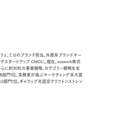
フェ、ミロのブランド担当。外資系ブランドマー
スタートアップ CMOに。現在、suswork株式
中心に約30社の事業戦略、カテゴリー戦略を支
on8部門1位、実務家が選ぶマーケティング本大賞
on2部門1位。ギャラップ社認定クリフトンストレン