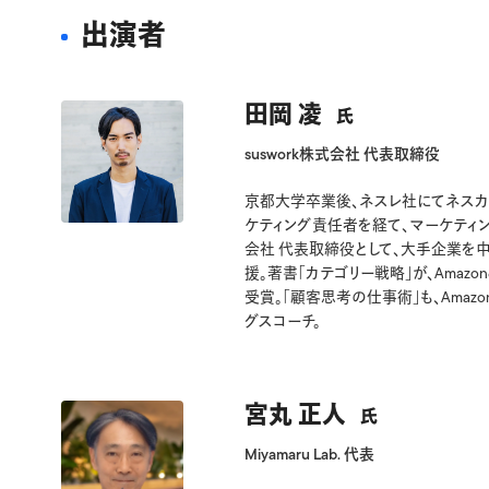
出演者
田岡 凌
氏
suswork株式会社 代表取締役
京都大学卒業後、ネスレ社にてネスカ
ケティング責任者を経て、マーケティング
会社 代表取締役として、大手企業を
援。著書「カテゴリー戦略」が、Amaz
受賞。「顧客思考の仕事術」も、Amaz
グスコーチ。
宮丸 正人
氏
Miyamaru Lab. 代表