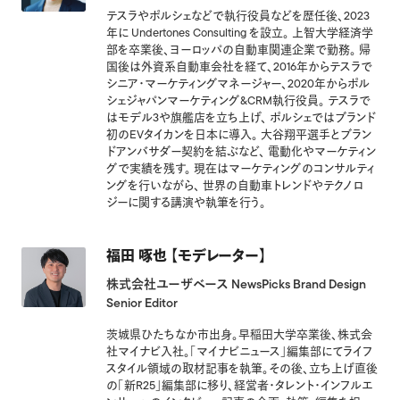
テスラやポルシェなどで執行役員などを歴任後、2023
年に Undertones Consulting を設立。 上智大学経済学
部を卒業後、ヨーロッパの自動車関連企業で勤務。 帰
国後は外資系自動車会社を経て、2016年からテスラで
シニア・マーケティングマネージャー、2020年からポル
シェジャパンマーケティング&CRM執行役員。 テスラで
はモデル3や旗艦店を立ち上げ、 ポルシェではブランド
初のEVタイカンを日本に導入。 大谷翔平選手とブラン
ドアンバサダー契約を結ぶなど、 電動化やマーケティン
グで実績を残す。 現在はマーケティングのコンサルティ
ングを行いながら、 世界の自動車トレンドやテクノロ
ジーに関する講演や執筆を行う。
福田 啄也 【モデレーター】
株式会社ユーザベース NewsPicks Brand Design
Senior Editor
茨城県ひたちなか市出身。早稲田大学卒業後、株式会
社マイナビ入社。「マイナビニュース」編集部にてライフ
スタイル領域の取材記事を執筆。その後、立ち上げ直後
の「新R25」編集部に移り、経営者・タレント・インフルエ