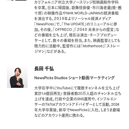
カリフォルニア州立大学ノースリッジ校映画制作学科
を卒業。日本に帰国後、歌舞伎俳優・市川海老蔵(現・團
十郎）の映像作品やNHK WORLD-JAPANの経済番組
を演出する。２０１９年よりソーシャル経済メディア
「NewsPicks」で、「The UPDATE」のリニューアルに参
加。その後、「OFFRECO.」「２０４０ 未来からの提言」な
どの番組を立ち上げ、現在は演出・チーフプロデュー
サーとして、数々の番組を担当。また、映画監督としても
精力的に活動中。監督作には「Motherhood」「ストレー
ジマン」などがある。
長田 千弘
NewsPicks Studios ショート動画マーケティング
大学在学中にYouTubeにて複数チャンネルを立ち上げ
累計1.6億回再生/ 登録者数20万人超のチャンネル立ち
上げを達成。行政や企業のSNS運用や、インフルエン
サーのTikTokアカウントアドバイザーとして活動。2024
年大学卒業後、新卒でNewsPicksに入社。しまうま劇場
などのアカウント運用に携わる。