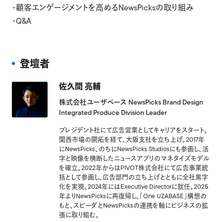
・顧客エンゲージメントを高めるNewsPicksの取り組み
・Q&A
登壇者
佐久間 亮輔
株式会社ユーザベース NewsPicks Brand Design
Integrated Produce Division Leader
プレジデント社にて広告営業としてキャリアをスタート。
関西市場の開拓を経て、大阪支社を立ち上げ。2017年
にNewsPicks、のちにNewsPicks Studiosにも参画し、活
字と映像を横断したニュースアプリのマネタイズモデル
を確立。2022年からはPIVOT株式会社にて広告事業統
括として参画し、広告部門の立ち上げとともに全社黒字
化を実現。2024年にはExecutive Directorに就任。2025
年よりNewsPicksに再復帰し、「One UZABASE」構想の
もと、スピーダとNewsPicksの連携を軸にビジネスの拡
張に取り組む。