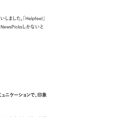
した。「Helpfeel」
wsPicksしかないと
ミュニケーションで、印象