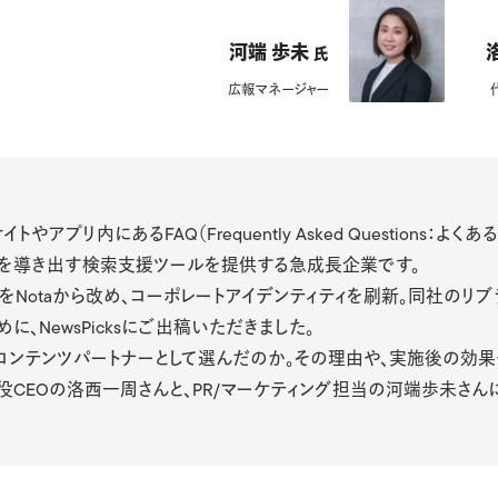
河端 歩未
氏
広報マネージャー
bサイトやアプリ内にあるFAQ（Frequently Asked Questions：
を導き出す検索支援ツールを提供する急成長企業です。
社名をNotaから改め、コーポレートアイデンティティを刷新。同社のリ
に、NewsPicksにご出稿いただきました。
ksをコンテンツパートナーとして選んだのか。その理由や、実施後の効
表取締役CEOの洛西一周さんと、PR/マーケティング担当の河端歩未さん