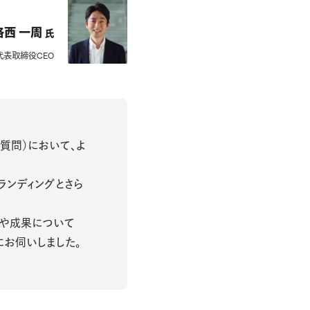
洛西 一周
氏
代表取締役CEO
よくある質問）において、よ
ブランディングとさら
果や成果について
にお伺いしました。