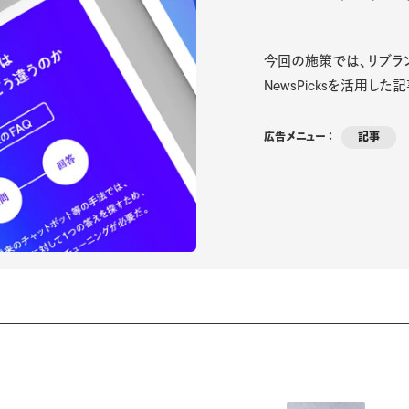
今回の施策では、リブラ
NewsPicksを活用し
広告メニュー ：
記事
方